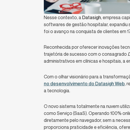
Nesse contexto, a
Datasigh
, empresa cap
softwares de gestão hospitalar, expandiu 
foi o avanço na conquista de clientes em 
Reconhecida por oferecer inovações tecnol
trajetória de sucesso com o consagrado
D
administrativos em clínicas e hospitais, a
Com o olhar visionário para a transformaçã
no desenvolvimento do
Datasigh Web
, 
a tecnologia.
O novo sistema totalmente na nuvem uti
como Serviço (SaaS). Operando 100% onlin
diretamente pelo navegador, sem a neces
proporciona praticidade e eficiência, ofe