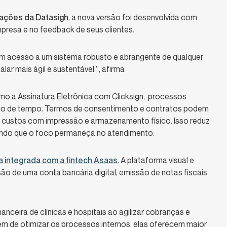
erações da Datasigh
, a nova versão foi desenvolvida com
resa e no feedback de seus clientes.
m acesso a um sistema robusto e abrangente de qualquer
lar mais ágil e sustentável.”, afirma
o a Assinatura Eletrônica com Clicksign, processos
nho de tempo. Termos de consentimento e contratos podem
o custos com impressão e armazenamento físico. Isso reduz
tindo que o foco permaneça no atendimento.
a integrada com a fintech Asaas
. A plataforma visual e
são de uma conta bancária digital, emissão de notas fiscais
anceira de clínicas e hospitais ao agilizar cobranças e
m de otimizar os processos internos, elas oferecem maior