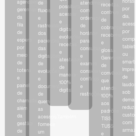
horas
agendamento,
de
atendimento
receitas,
possibilita
por
gerenciamento
fluxos
com
controle
acessar
dia,
da
e
ordenação
de
e
acessí
fila
rastreabilidade
de
cobranças,
digitar
por
de
dos
horários
recebimentos
evoluções,
compu
espera
pacientes,
para
e
receitas
tablet
por
das
consultas
glosas.
e
ou
meio
digitações
e
Gerenciamento
atestados
smart
de
de
exames,
de
de
Impre
totens
evoluções
considerando
convênios
maneira
de
e
e
conflitos
que
100%
laudo
painel
documentos
e
atende
digital.
sob
de
de
restrições.
100%
deman
chamada,
quem
aos
reduz
além
as
padrões
custo
da
acessou.Também
TISS,
com
gestão
fornece
TUSS
armaz
de
um
e