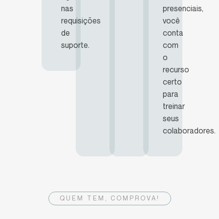
nas
presenciais,
requisições
você
de
conta
suporte.
com
o
recurso
certo
para
treinar
seus
colaboradores.
QUEM TEM, COMPROVA!
Mais de 500 empresas já utilizam