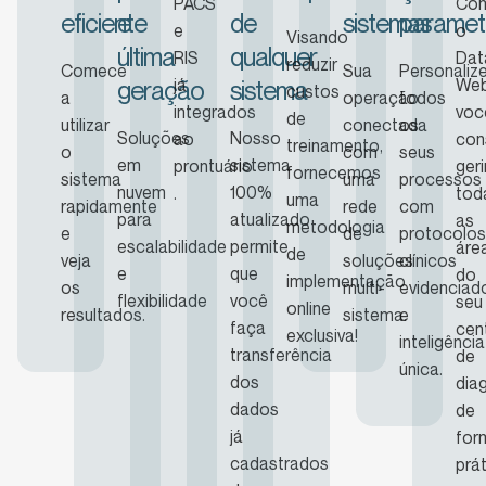
PACS
Co
eficiente
e
de
sistemas
parametr
e
o
Visando
última
qualquer
RIS
Dat
reduzir
Comece
Sua
Personaliz
já
Web
geração
sistema
custos
a
operação
todos
integrados
voc
de
utilizar
conectada
os
Soluções
Nosso
ao
con
treinamento,
o
com
seus
em
sistema
prontuário
geri
fornecemos
sistema
uma
processos
nuvem
100%
.
tod
uma
rapidamente
rede
com
para
atualizado
as
metodologia
e
de
protocolos
escalabilidade
permite
áre
de
veja
soluções
clínicos
e
que
do
implementação
os
multi-
evidenciad
flexibilidade
você
seu
online
resultados.
sistema.
e
faça
cen
exclusiva!
inteligência
transferência
de
única.
dos
dia
dados
de
já
for
cadastrados
prá