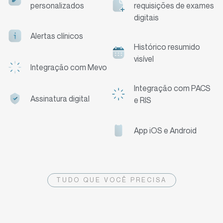
personalizados
requisições de exames
digitais
Alertas clínicos
Histórico resumido
visível
Integração com Mevo
Integração com PACS
Assinatura digital
e RIS
App iOS e Android
TUDO QUE VOCÊ PRECISA
O PACS do Datasigh é uma solução
web completa com recursos de