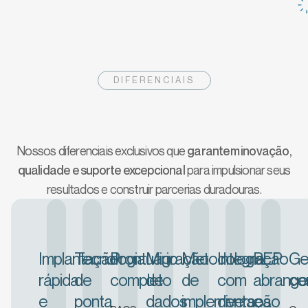
DIFERENCIAIS
Veja o que torna o Datasigh Web ideal
para o seu centro de diagnóstico
Nossos diferenciais exclusivos que
garantem inovação,
qualidade e suporte excepcional
para impulsionar seus
resultados e construir parcerias duradouras.
Implantação
Tecnologia
Prontuário
Migração
Metodologia
Integração
PEP
Ge
rápida
de
completo
de
de
com
abrange
co
e
ponta
dados
implementação
diversos
e