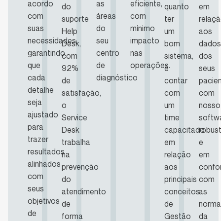
acordo
as
eficiente,
do
quanto
em
com
áreas
com
suporte
ter
relaç
suas
do
mínimo
Help
um
aos
necessidades,
seu
impacto
Desk,
bom
dados
garantindo
centro
nas
com
sistema,
dos
que
de
operações.
92%
é
seus
cada
diagnóstico
de
contar
pacie
detalhe
satisfação,
com
com
seja
o
um
nosso
ajustado
Service
time
softw
para
Desk
capacitado
robus
trazer
trabalha
em
e
resultados
na
relação
em
alinhados
prevenção
aos
confo
com
do
principais
com
seus
atendimento
conceitos
as
objetivos
de
de
norma
de
forma
Gestão
da