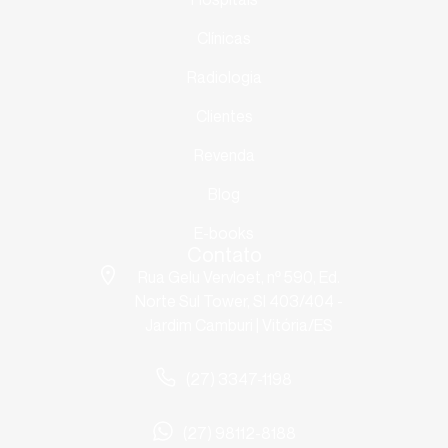
Clínicas
Radiologia
Clientes
Revenda
Blog
E-books
Contato
Rua Gelu Vervloet, nº 590, Ed.
Norte Sul Tower, Sl 403/404 -
Jardim Camburi | Vitória/ES
(27) 3347-1198
(27) 98112-8188