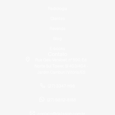
Radiologia
Clientes
Revenda
Blog
E-books
Contato
Rua Gelu Vervloet, nº 590, Ed.
Norte Sul Tower, Sl 403/404 -
Jardim Camburi | Vitória/ES
(27) 3347-1198
(27) 98112-8188
contato@datasigh.com.br