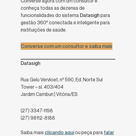
Converse agora com um consultor e
conheça todas as dezenas de
funcionalidades do sistema
Datasigh
para
gestão 360º conectada e inteligente para
instituições de saúde.
Converse com um consultor e saiba mais
Datasigh
Rua Gelu Vervloet, nº 590, Ed. Norte Sul
Tower – sl. 403/404
Jardim Camburi | Vitória/ES
(27) 3347-1198
(27) 98112-8188
Saiba mais
clicando aqui
ou peça para
falar