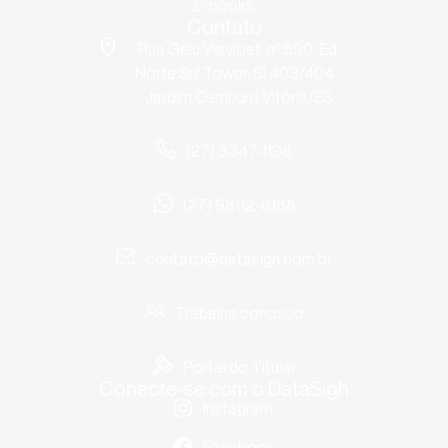
E-books
Contato
Rua Gelu Vervloet, nº 590, Ed.
Norte Sul Tower, Sl 403/404 -
Jardim Camburi | Vitória/ES
(27) 3347-1198
(27) 98112-8188
contato@datasigh.com.br
Trabalhe conosco
Portal do Titular
Conecte-se com o DataSigh
Instagram
Facebook