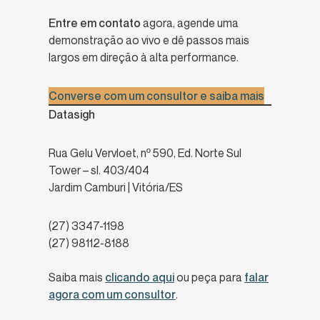
Entre em contato
agora, agende uma
demonstração ao vivo e dê passos mais
largos em direção à alta performance.
Converse com um consultor e saiba mais
Datasigh
Rua Gelu Vervloet, nº 590, Ed. Norte Sul
Tower – sl. 403/404
Jardim Camburi | Vitória/ES
(27) 3347-1198
(27) 98112-8188
Saiba mais
clicando aqui
ou peça para
falar
agora com um consultor
.