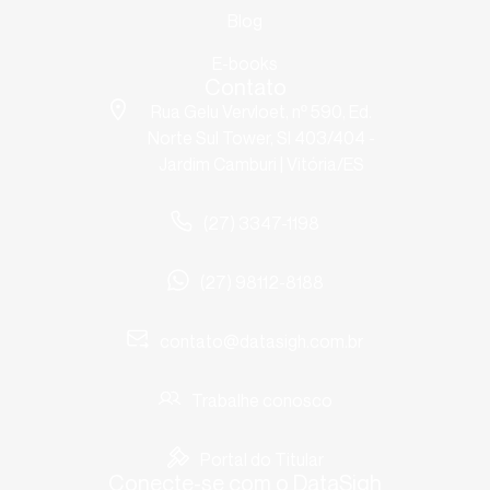
Blog
E-books
Contato
Rua Gelu Vervloet, nº 590, Ed.
Norte Sul Tower, Sl 403/404 -
Jardim Camburi | Vitória/ES
(27) 3347-1198
(27) 98112-8188
contato@datasigh.com.br
Trabalhe conosco
Portal do Titular
Conecte-se com o DataSigh