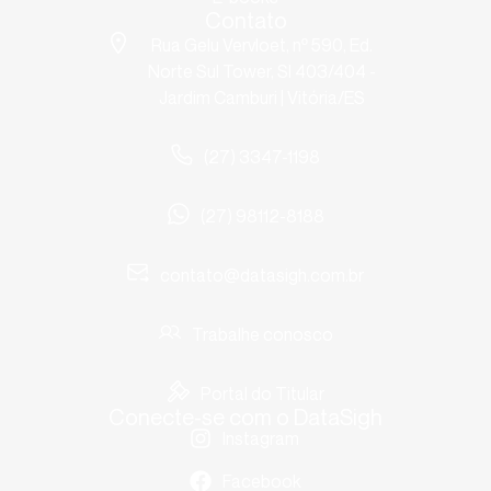
Contato
Rua Gelu Vervloet, nº 590, Ed.
Norte Sul Tower, Sl 403/404 -
Jardim Camburi | Vitória/ES
(27) 3347-1198
(27) 98112-8188
contato@datasigh.com.br
Trabalhe conosco
Portal do Titular
Conecte-se com o DataSigh
Instagram
Facebook