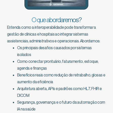
O que abordaremos?
Entenda como a interoperabilidade pode transformar a
gestão de clínicas e hospitais ao integrar sistemas
assistenciais, administrativos e operacionais. Abordamos:
Os principais desafios causados por sistemas
isolados
Como conectar prontuário, faturamento, estoque,
agenda e finanças
Benefícios reais como redução de retrabalho, glosas e
aumento da eficiência
Arquitetura aberta, APIs e padrões como HL7, FHIR e
DICOM
Segurança, governança e o futuro da automação com
IA na saúde