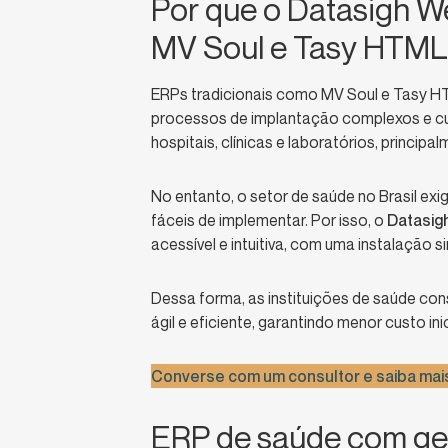
Por que o Datasigh We
MV Soul e Tasy HTML
ERPs tradicionais como MV Soul e Tasy H
processos de implantação complexos e cus
hospitais, clínicas e laboratórios, princip
No entanto, o setor de saúde no Brasil exi
fáceis de implementar. Por isso, o
Datasig
acessível e intuitiva, com uma instalação s
Dessa forma, as instituições de saúde con
ágil e eficiente, garantindo menor custo ini
Converse com um consultor e saiba mai
ERP de saúde com ges