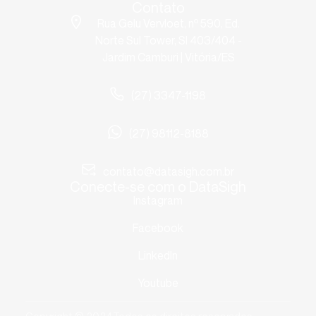
Contato
Rua Gelu Vervloet, nº 590, Ed.
Norte Sul Tower, Sl 403/404 -
Jardim Camburi | Vitória/ES
(27) 3347-1198
(27) 98112-8188
contato@datasigh.com.br
Conecte-se com o DataSigh
Instagram
Facebook
LinkedIn
Youtube