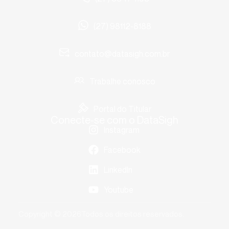
(27) 98112-8188
contato@datasigh.com.br
Trabalhe conosco
Portal do Titular
Conecte-se com o DataSigh
Instagram
Facebook
LinkedIn
Youtube
Copyright © 2026
Todos os direitos reservados.