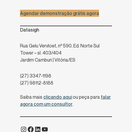
Agendar demonstração grátis agora
Datasigh
Rua Gelu Vervloet, nº 590, Ed. Norte Sul
Tower – sl. 403/404
Jardim Camburi | Vitória/ES
(27) 3347-1198
(27) 98112-8188
Saiba mais
clicando aqui
ou peça para
falar
agora com um consultor
.