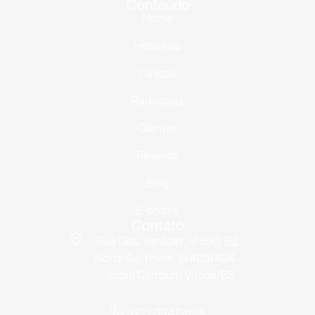
Conteúdo
Home
Hospitais
Clínicas
Radiologia
Clientes
Revenda
Blog
E-books
Contato
Rua Gelu Vervloet, nº 590, Ed.
Norte Sul Tower, Sl 403/404 -
Jardim Camburi | Vitória/ES
(27) 3347-1198