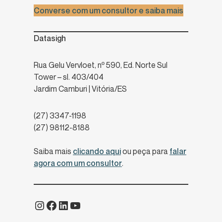
Converse com um consultor e saiba mais
Datasigh
Rua Gelu Vervloet, nº 590, Ed. Norte Sul
Tower – sl. 403/404
Jardim Camburi | Vitória/ES
(27) 3347-1198
(27) 98112-8188
Saiba mais
clicando aqui
ou peça para
falar
agora com um consultor
.