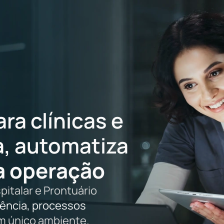
ra clínicas e
a, automatiza
da operação
italar e Prontuário
tência, processos
 único ambiente.