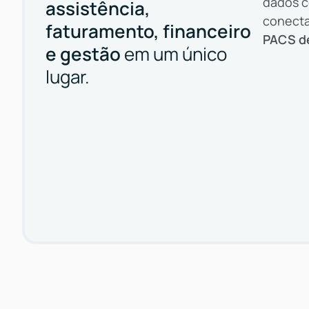
dados c
assistência,
conect
faturamento, financeiro
PACS de
e gestão
em um único
lugar.