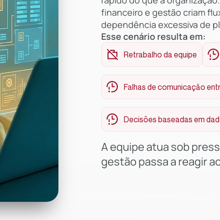
rápido do que a organização.
financeiro e gestão criam fl
dependência excessiva de pl
Esse cenário resulta em:
Retrabalho da equipe
Falhas de comunicação ent
Decisões baseadas em dado
A equipe atua sob pressã
gestão passa a reagir a