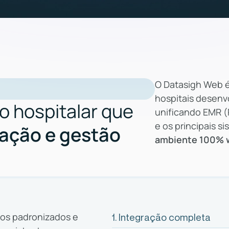
O Datasigh Web é
hospitais desenv
o hospitalar que
unificando EMR (P
e os principais 
ração e gestão
ambiente 100% 
os padronizados e
1. Integração completa