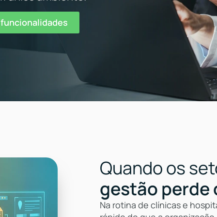
 funcionalidades
Quando os set
gestão perde 
Na rotina de clínicas e hosp