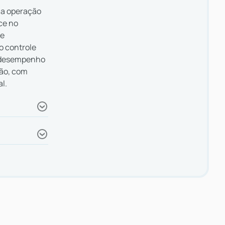
a a operação
ce no
te
o controle
e desempenho
tão, com
l.