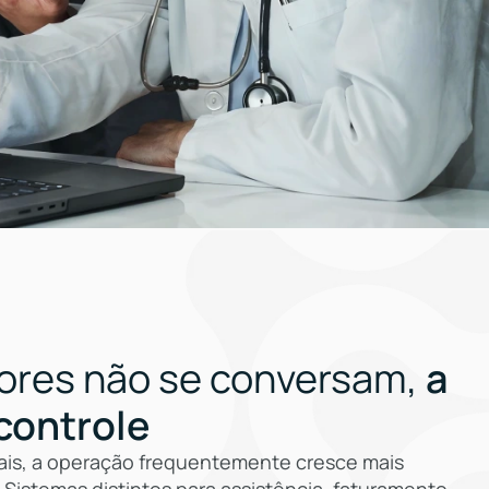
ores não se conversam,
a
controle
itais, a operação frequentemente cresce mais