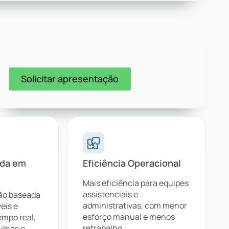
Ficou interessado?
Clique no botão abaixo e
entre em contato
com
um especialista.
Solicitar apresentação
ada em
Eficiência Operacional
Mais eficiência para equipes
assistenciais e
ão baseada
administrativas, com menor
eis e
esforço manual e menos
empo real,
retrabalho.
ilhas e