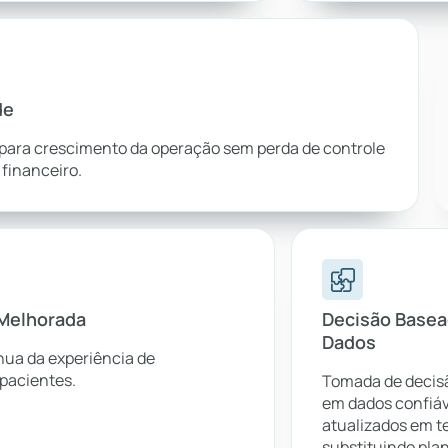
de
 para crescimento da operação sem perda de controle
 financeiro.
 Melhorada
Decisão Base
Dados
nua da experiência de
 pacientes.
Tomada de decis
em dados confiáv
atualizados em t
substituindo plan