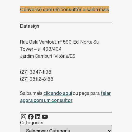
Converse com um consultor e saiba mais
Datasigh
Rua Gelu Vervloet, nº 590, Ed. Norte Sul
Tower – sl. 403/404
Jardim Camburi | Vitória/ES
(27) 3347-1198
(27) 98112-8188
Saiba mais
clicando aqui
ou peça para
falar
agora com um consultor
.
Categorias