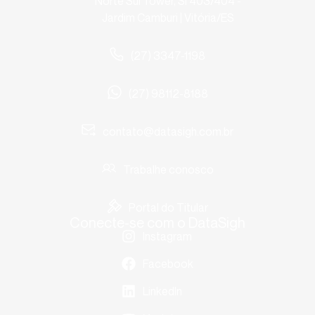
Norte Sul Tower, Sl 403/404 -
Jardim Camburi | Vitória/ES
(27) 3347-1198
(27) 98112-8188
contato@datasigh.com.br
Trabalhe conosco
Portal do Titular
Conecte-se com o DataSigh
Instagram
Facebook
LinkedIn