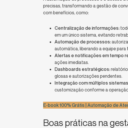
precisas, transformando a gestão de con
com benefícios, como:
Centralização de informações:
todo
em um único sistema, evitando retra
Automação de processos:
autoriza
automática, liberando a equipe para 
Alertas e notificações em tempo re
ações imediatas.
Dashboards estratégicos:
relatóri
glosas e autorizações pendentes.
Integração com múltiplos sistemas
customização conforme a operação d
E-book 100% Grátis | Automação de Ate
Boas práticas na ges